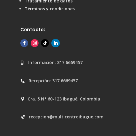
Tratamiento de datos
Términos y condiciones
Contacto:
Información: 317 6669457

Recepción: 317 6669457

Cra. 5 N° 60-123 Ibagué, Colombia

recepcion@multicentroibague.com
