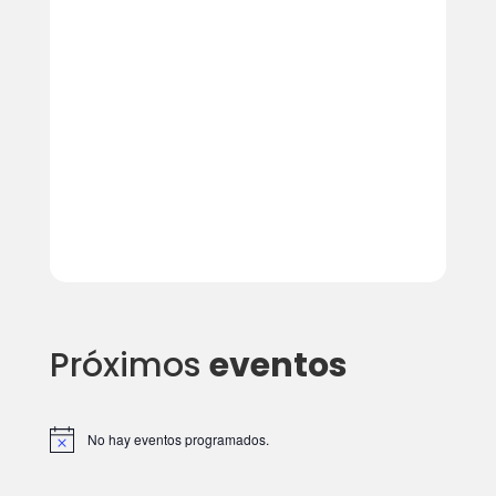
Próximos
eventos
No hay eventos programados.
A
v
i