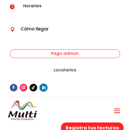
Horarios

Cómo llegar

Pago admon
Locatarios
Registra tus facturas