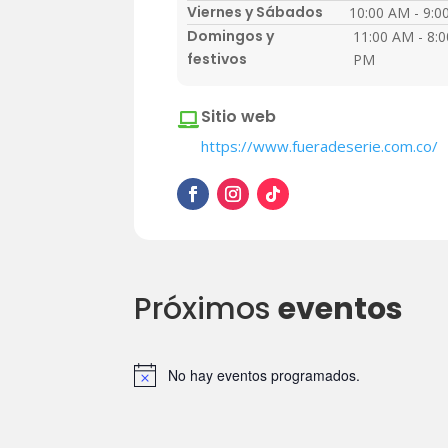
Viernes y Sábados
10:00 AM - 9:0
Domingos y
11:00 AM - 8:0
festivos
PM
Sitio web

https://www.fueradeserie.com.co/
Próximos
eventos
No hay eventos programados.
A
v
i