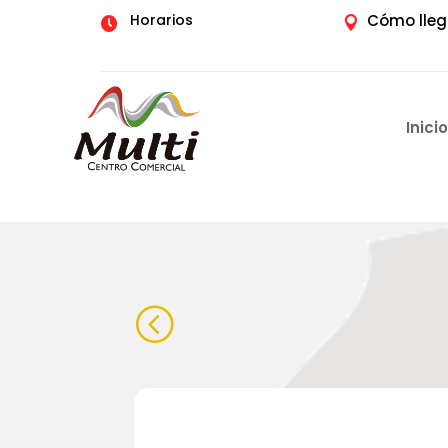
Horarios
Cómo lleg


Inicio
<