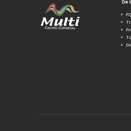
De i
P
Tr
Pr
Tu
Di