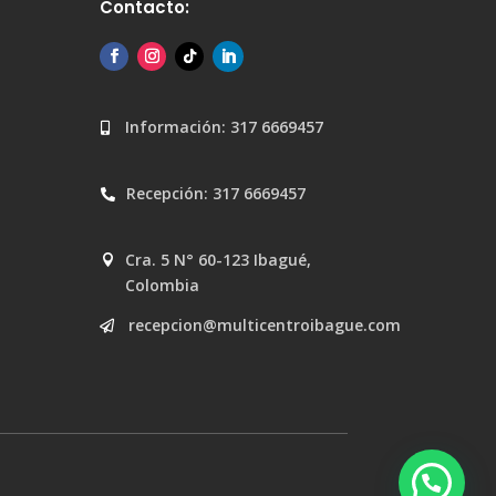
Contacto:
Información: 317 6669457

Recepción: 317 6669457

Cra. 5 N° 60-123 Ibagué,

Colombia
recepcion@multicentroibague.com
