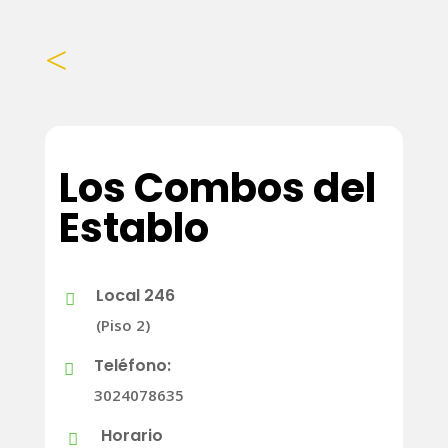
<
Los Combos del
Establo
Local 246

(Piso 2)
Teléfono:

3024078635
Horario
