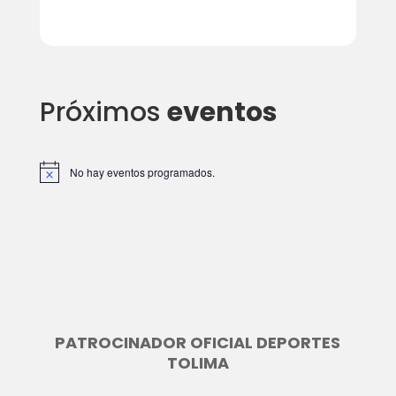
Próximos
eventos
No hay eventos programados.
A
v
i
s
o
PATROCINADOR OFICIAL DEPORTES
TOLIMA