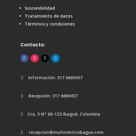
Sostenibilidad
Tratamiento de datos
Términos y condiciones
Contacto:
Información: 317 6669457

Recepción: 317 6669457

Cra. 5 N° 60-123 Ibagué, Colombia

recepcion@multicentroibague.com
