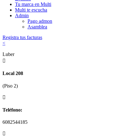
Tu marca en Multi
Multi te escucha
Admin
Pago admon
Asamblea
Registra tus facturas
<
Luber

Local 208
(Piso 2)

Teléfono:
6082544185
