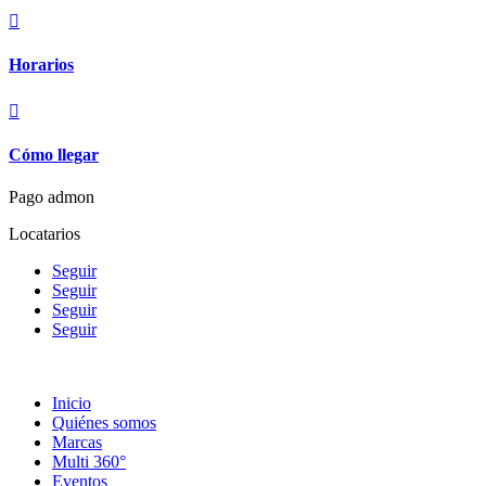

Horarios

Cómo llegar
Pago admon
Locatarios
Seguir
Seguir
Seguir
Seguir
Inicio
Quiénes somos
Marcas
Multi 360°
Eventos