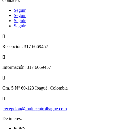
Contacto:
Seguir
Seguir
Seguir
Seguir

Recepción: 317 6669457

Información: 317 6669457

Cra. 5 N° 60-123 Ibagué, Colombia

recepcion@multicentroibague.com
De interes:
PQRS