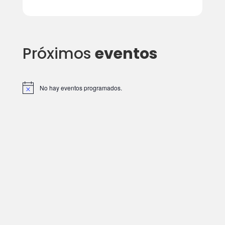
Próximos
eventos
No hay eventos programados.
A
v
i
s
o