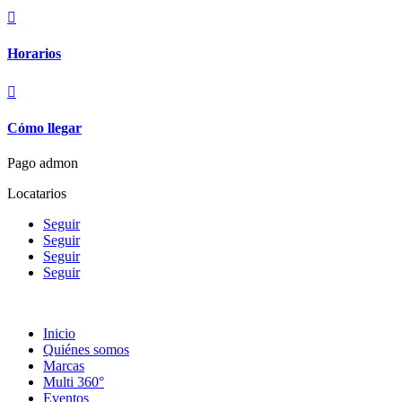

Horarios

Cómo llegar
Pago admon
Locatarios
Seguir
Seguir
Seguir
Seguir
Inicio
Quiénes somos
Marcas
Multi 360°
Eventos