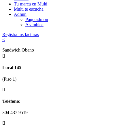
Tu marca en Multi
Multi te escucha
Admin
Pago admon
Asamblea
Registra tus facturas
<
Sandwich Qbano

Local 145
(Piso 1)

Teléfono:
304 437 9519
