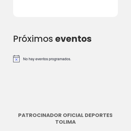
Próximos
eventos
No hay eventos programados.
A
v
i
s
o
PATROCINADOR OFICIAL DEPORTES
TOLIMA