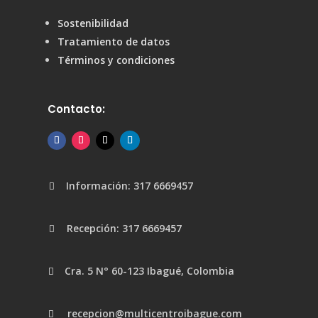
Sostenibilidad
Tratamiento de datos
Términos y condiciones
Contacto:
Información: 317 6669457

Recepción: 317 6669457

Cra. 5 N° 60-123 Ibagué, Colombia

recepcion@multicentroibague.com
