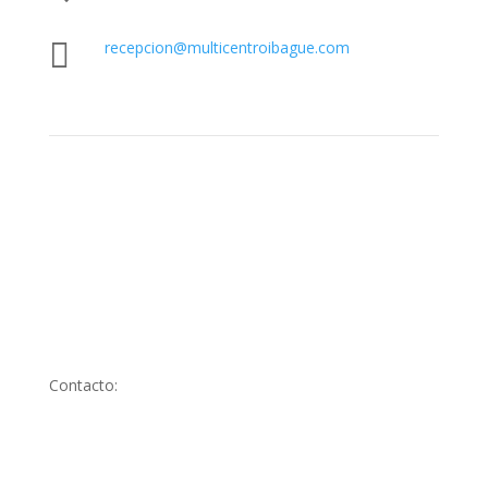

recepcion@multicentroibague.com
Contacto: