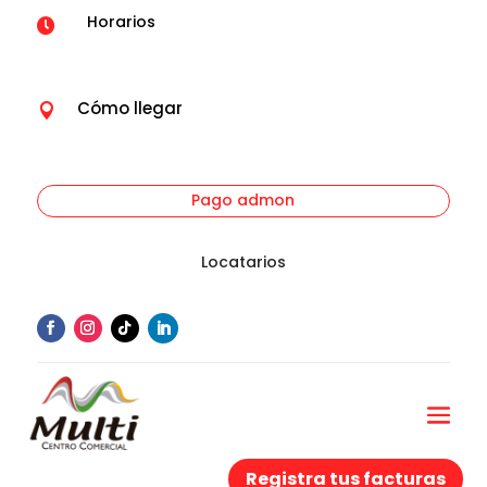
Horarios

Cómo llegar

Pago admon
Locatarios
Registra tus facturas