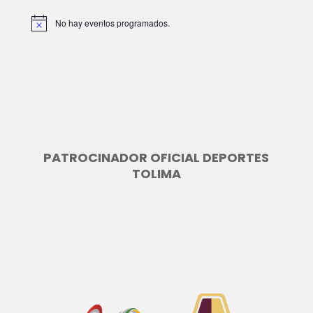
No hay eventos programados.
A
v
i
s
o
PATROCINADOR OFICIAL DEPORTES
TOLIMA