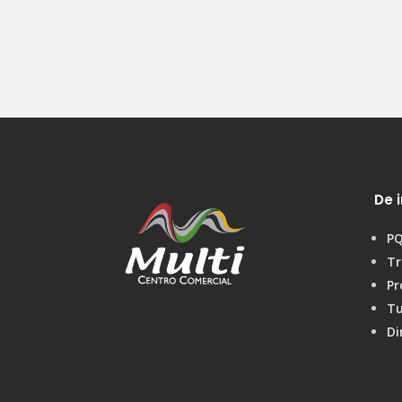
De i
P
Tr
Pr
Tu
Di