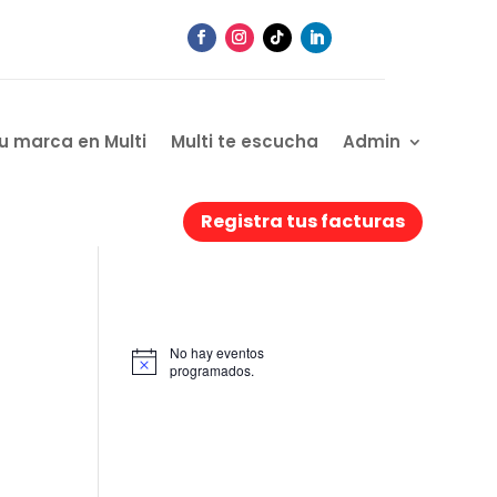
u marca en Multi
Multi te escucha
Admin
Registra tus facturas
No hay eventos
A
programados.
v
i
s
o