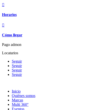

Horarios

Cómo llegar
Pago admon
Locatarios
Seguir
Seguir
Seguir
Seguir
Inicio
Quiénes somos
Marcas
Multi 360°
Eventos