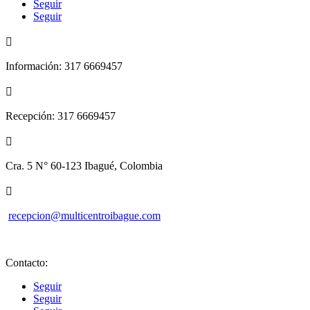
Seguir
Seguir

Información: 317 6669457

Recepción: 317 6669457

Cra. 5 N° 60-123 Ibagué, Colombia

recepcion@multicentroibague.com
Contacto:
Seguir
Seguir