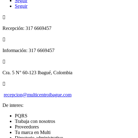
Seguir
Seguir

Recepción: 317 6669457

Información: 317 6669457

Cra. 5 N° 60-123 Ibagué, Colombia

recepcion@multicentroibague.com
De interes:
PQRS
Trabaja con nosotros
Proveedores
Tu marca en Multi
Directorio administrativo