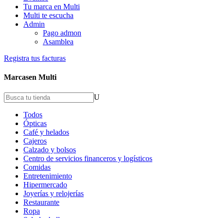
Tu marca en Multi
Multi te escucha
Admin
Pago admon
Asamblea
Registra tus facturas
Marcas
en Multi
U
Todos
Ópticas
Café y helados
Cajeros
Calzado y bolsos
Centro de servicios financeros y logísticos
Comidas
Entretenimiento
Hipermercado
Joyerías y relojerías
Restaurante
Ropa